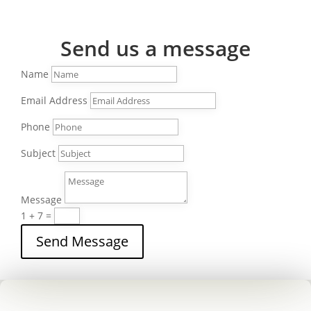
every aspect of this content in the
module Design settings and even apply
Send us a message
custom CSS to this text in the module
Advanced settings.
Name
Email Address
Phone
Subject
Message
1 + 7
=
Send Message