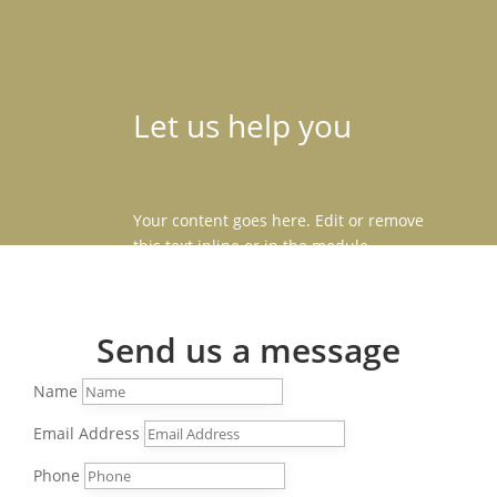
Let us help you
Your content goes here. Edit or remove
this text inline or in the module
Content settings. You can also style
every aspect of this content in the
module Design settings and even apply
Send us a message
custom CSS to this text in the module
Advanced settings.
Name
Email Address
Phone