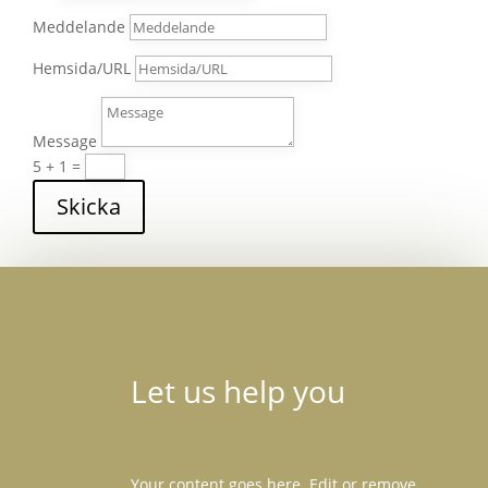
Meddelande
Hemsida/URL
Message
5 + 1
=
Skicka
Let us help you
Your content goes here. Edit or remove