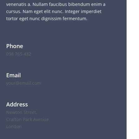
venenatis a. Nullam faucibus bibendum enim a
cursus. Nam eget elit nunc. Integer imperdiet
tortor eget nunc dignissim fermentum.
Phone
098 765 432
Email
your@email.com
Address
Newton Street,
Crafton Park Avenue
London