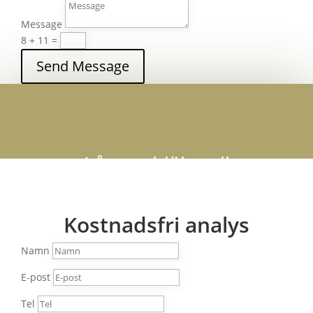
Message
8 + 11
=
Send Message
Låt oss hjälpa dig
Kostnadsfri analys
Lämna dina uppgifter till höger så
kontaktar vi dig inom kort.
Namn
E-post
Tel