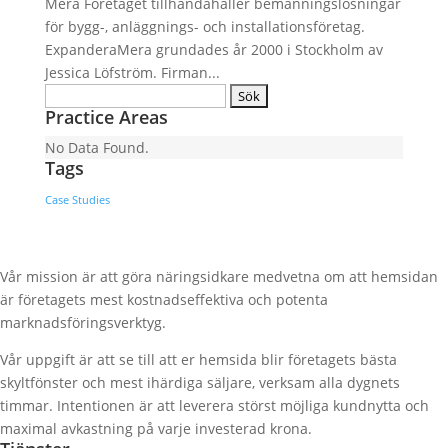
Mera Företaget tillhandahåller bemanningslösningar
för bygg-, anläggnings- och installationsföretag.
ExpanderaMera grundades år 2000 i Stockholm av
Jessica Löfström. Firman...
Sök
Practice Areas
efter:
No Data Found.
Tags
Case Studies
Vår mission är att göra näringsidkare medvetna om att hemsidan
är företagets mest kostnadseffektiva och potenta
marknadsföringsverktyg.
Vår uppgift är att se till att er hemsida blir företagets bästa
skyltfönster och mest ihärdiga säljare, verksam alla dygnets
timmar. Intentionen är att leverera störst möjliga kundnytta och
maximal avkastning på varje investerad krona.